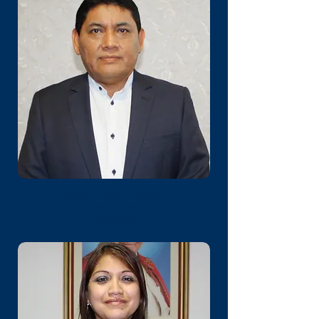
Pbro. César Lázaro
Lescano
Director