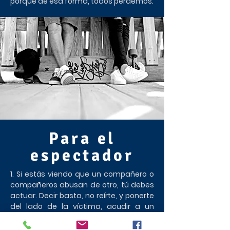
porque de esa forma, todos perdemos.
Para el
espectador
1. Si estás viendo que un compañero o
compañeros abusan de otro, tú debes
actuar. Decir basta, no reírte, y ponerte
del lado de la víctima, acudir a un
adulto, es tu obligación. Tú puedes
ayudar a que esto pare.