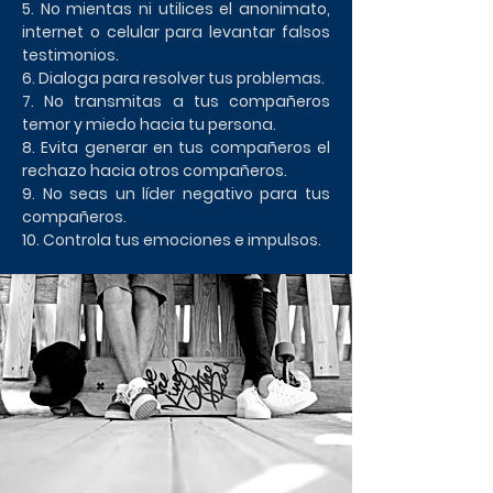
5. No mientas ni utilices el anonimato,
internet o celular para levantar falsos
testimonios.
6. Dialoga para resolver tus problemas.
7. No transmitas a tus compañeros
temor y miedo hacia tu persona.
8. Evita generar en tus compañeros el
rechazo hacia otros compañeros.
9. No seas un líder negativo para tus
compañeros.
10. Controla tus emociones e impulsos.